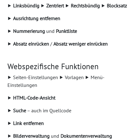
⯈
Linksbündig
⯈
Zentriert
⯈
Rechtsbündig
⯈
Blocksatz
⯈
Ausrichtung entfernen
⯈
Nummerierung
und
Punktliste
⯈
Absatz einrücken
/
Absatz weniger einrücken
Webspezifische Funktionen
⯈ Seiten-Einstellungen ⯈ Vorlagen ⯈ Menü-
Einstellungen
⯈
HTML-Code-Ansicht
⯈
Suche
– auch im Quellcode
⯈
Link entfernen
⯈
Bilderverwaltung
und
Dokumentenverwaltung