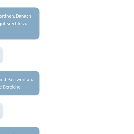
uordnen. Danach
iffsrechte zu
und Passwort an.
e Bereiche.