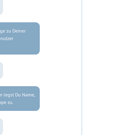
ge zu Deiner
nutzer
nn legst Du Name,
ppe zu.