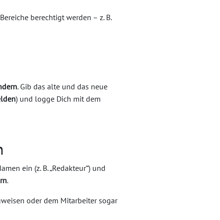
ereiche berechtigt werden – z. B.
ndern
. Gib das alte und das neue
lden
) und logge Dich mit dem
n
Namen ein (z. B. „Redakteur“) und
rn
.
uweisen oder dem Mitarbeiter sogar