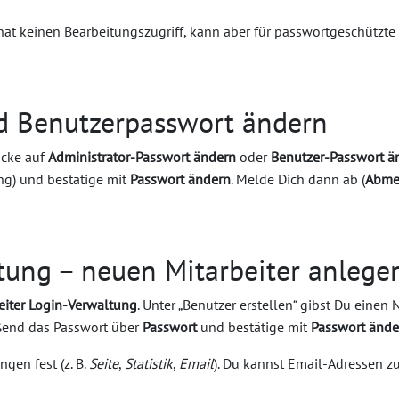
at keinen Bearbeitungszugriff, kann aber für passwortgeschützte B
nd Benutzerpasswort ändern
icke auf
Administrator-Passwort ändern
oder
Benutzer-Passwort ä
ng) und bestätige mit
Passwort ändern
. Melde Dich dann ab (
Abme
tung – neuen Mitarbeiter anlege
iter Login-Verwaltung
. Unter „Benutzer erstellen“ gibst Du einen 
eßend das Passwort über
Passwort
und bestätige mit
Passwort ände
gen fest (z. B.
Seite
,
Statistik
,
Email
). Du kannst Email-Adressen z